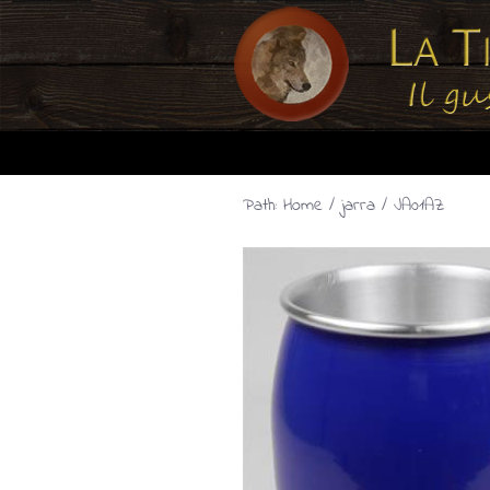
Path:
Home
/
jarra
/ JA01AZ